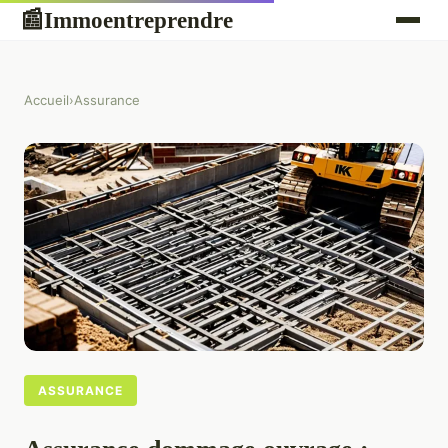
Immoentreprendre
📰
Accueil
›
Assurance
ASSURANCE