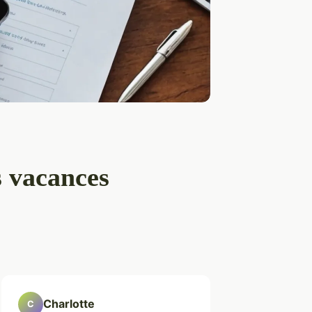
s vacances
Charlotte
C