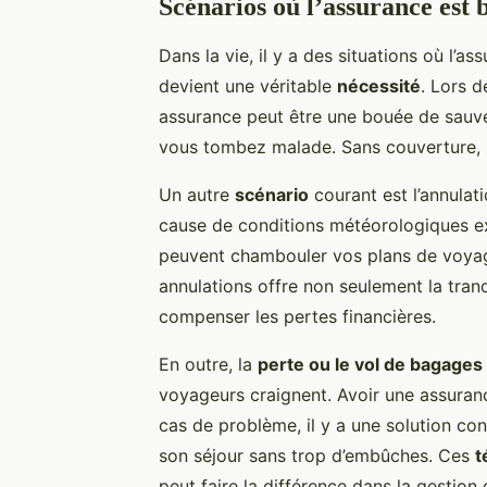
Scénarios où l’assurance est 
Dans la vie, il y a des situations où l’
devient une véritable
nécessité
. Lors 
assurance peut être une bouée de sauv
vous tombez malade. Sans couverture, l
Un autre
scénario
courant est l’annulat
cause de conditions météorologiques ex
peuvent chambouler vos plans de voyag
annulations offre non seulement la tranq
compenser les pertes financières.
En outre, la
perte ou le vol de bagages
voyageurs craignent. Avoir une assuran
cas de problème, il y a une solution con
son séjour sans trop d’embûches. Ces
t
peut faire la différence dans la gestion