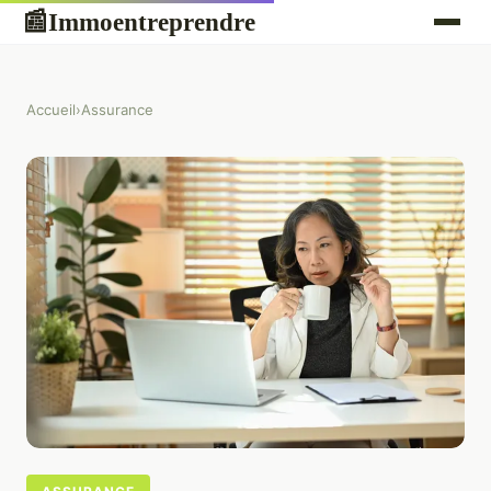
Immoentreprendre
📰
Accueil
›
Assurance