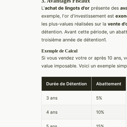
3.
Avantages Fiscaux
L'
achat de lingots d'or
présente des
av
exemple, l'or d'investissement est
exon
les plus-values réalisées sur la
vente d'
détention. Avant cette période, un abat
troisième année de détention1.
Exemple de Calcul
Si vous vendez votre or après 10 ans, v
value imposable. Voici un exemple simpli
Durée de Détention
Abattement
3 ans
5%
4 ans
10%
5 ans
15%