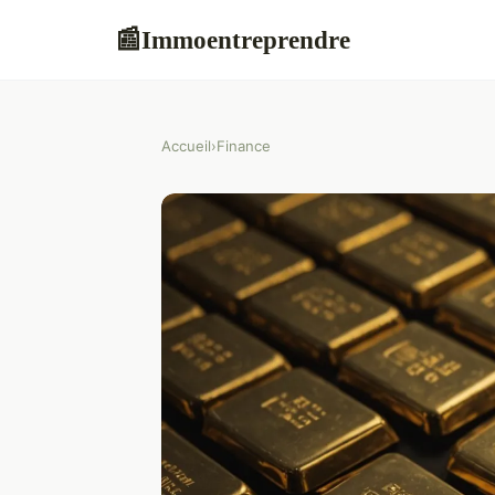
Immoentreprendre
📰
Accueil
›
Finance