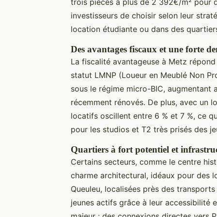
trois pièces à plus de 2 392€/m² pour 
investisseurs de choisir selon leur strat
location étudiante ou dans des quartiers
Des avantages fiscaux et une forte d
La fiscalité avantageuse à Metz répond
statut LMNP (Loueur en Meublé Non Prof
sous le régime micro-BIC, augmentant ain
récemment rénovés. De plus, avec un l
locatifs oscillent entre 6 % et 7 %, ce 
pour les studios et T2 très prisés des je
Quartiers à fort potentiel et infrastru
Certains secteurs, comme le centre histo
charme architectural, idéaux pour des 
Queuleu, localisées près des transports
jeunes actifs grâce à leur accessibilité
majeur : des connexions directes vers P