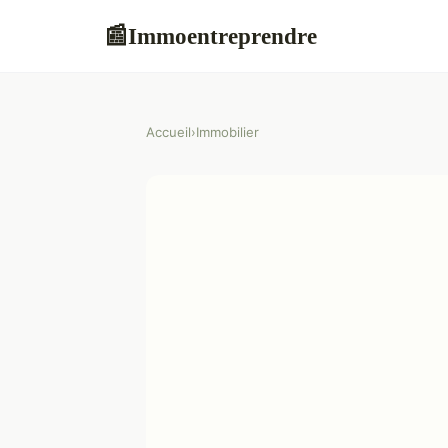
Immoentreprendre
📰
Accueil
›
Immobilier