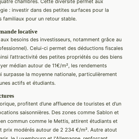
quatre chambres. Cette diversité permet aux
égie : investir dans des petites surfaces pour la
 familiaux pour un retour stable.
emande locative
 aux besoins des investisseurs, notamment grâce au
essionnel). Celui-ci permet des déductions fiscales
si l’attractivité des petites propriétés ou des biens
oyer médian autour de 11€/m², les rendements
qui surpasse la moyenne nationale, particulièrement
unes actifs et étudiants.
ctures
rique, profitent d’une affluence de touristes et d’un
locations saisonnières. Des zones comme Sablon et
 en commun comme le Mettis, attirent étudiants et
 et prix modérés autour de 2 234 €/m². Autre atout
aris, le Luxembourg et l'Allemagne, renforçant