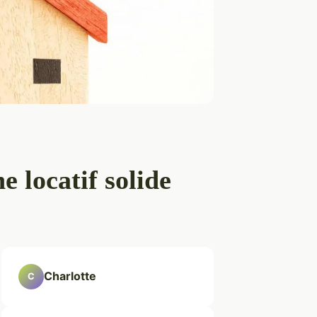
e locatif solide
Charlotte
C