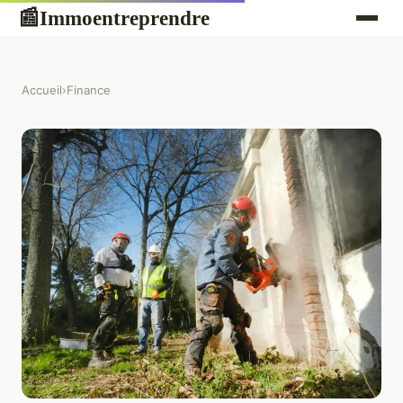
Immoentreprendre
📰
Accueil
›
Finance